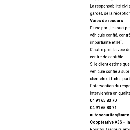
La responsabilité civi
garde), de la réception
Voies de recours
D’une part, le souci p
véhicule confié, contr
impartialité et INT.
D’autre part, la voie d
centre de contrôle.
Si le client estime qu
véhicule confié a subi
clientèle et faites pa
l’intervention du resp
interviendra en qualit
04 91 65 83 70
04 91 65 83 71
autosecuritas@autos
Coopérative A3S – I
Pour tout recours amia