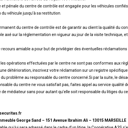
le et pénale du centre de contrôle est engagée pour les véhicules confiés
 du véhicule jusqu’à sa restitution.
ermanent du centre de contrôle est de garantir au client la qualité du con
ôle axé sur la réglementation en vigueur au jour de la visite technique, 
e recours amiable a pour but de privilégier des éventuelles réclamations e
e les opérations effectuées par le centre ne sont pas conformes aux règle
 une détérioration, inscrivez votre réclamation sur un registre spécifique 
rt du problème au responsable du centre concerné.Si par la suite, le désa
onsable du centre ne vous satisfait pas, faites appel au service qualité d
é de médiateur sans pour autant qu’elle soit responsable du litiges du ce
ecuritas.fr
mmeuble George Sand – 151 Avenue Ibrahim Ali – 13015 MARSEILLE
ble qui lui sera adressé dans le cadre d’un litige, la Coopérative A3S 