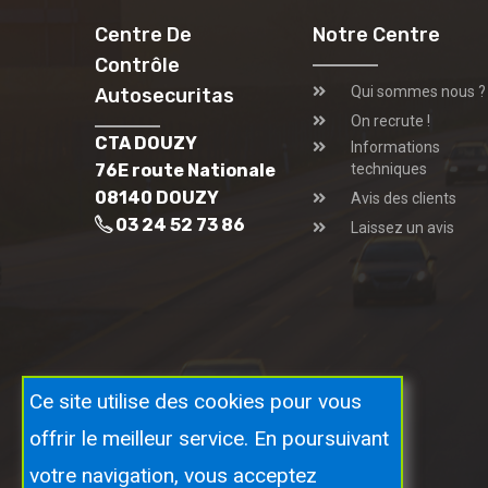
Centre De
Notre Centre
Contrôle
Qui sommes nous ?
Autosecuritas
On recrute !
CTA DOUZY
Informations
76E route Nationale
techniques
08140 DOUZY
Avis des clients
03 24 52 73 86
Laissez un avis
Ce site utilise des cookies pour vous
offrir le meilleur service. En poursuivant
votre navigation, vous acceptez