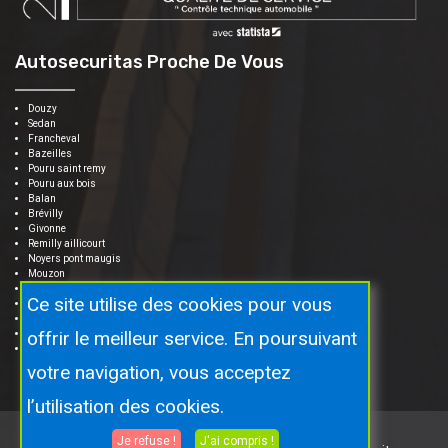
Autosecuritas Proche De Vous
Douzy
Sedan
Francheval
Bazeilles
Pouru saint remy
Pouru aux bois
Balan
Brévilly
Givonne
Remilly aillicourt
Noyers pont maugis
Mouzon
Raucourt et flaba
Ce site utilise des cookies pour vous
Haraucourt
Angecourt
offrir le meilleur service. En poursuivant
Mairy
Thelonne
votre navigation, vous acceptez
l’utilisation des cookies.
Je refuse !
J'ai compris !