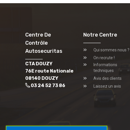
Centre De
Notre Centre
Contrôle
Qui sommes nous ?
Autosecuritas
On recrute !
CTA DOUZY
Informations
76E route Nationale
techniques
08140 DOUZY
Avis des clients
03 24 52 73 86
Laissez un avis