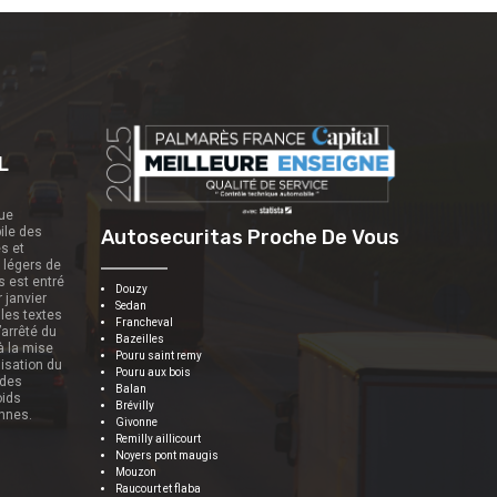
L
que
ile des
Autosecuritas Proche De Vous
es et
s légers de
s est entré
Douzy
r janvier
Sedan
 les textes
Francheval
’arrêté du
Bazeilles
 à la mise
Pouru saint remy
nisation du
Pouru aux bois
 des
Balan
oids
Brévilly
onnes.
Givonne
Remilly aillicourt
Noyers pont maugis
Mouzon
Raucourt et flaba