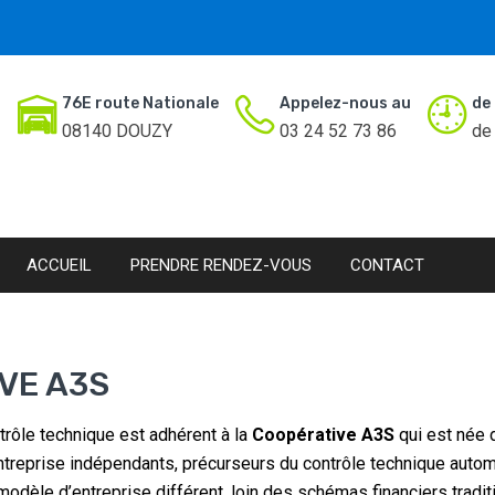
76E route Nationale
Appelez-nous au
de
08140 DOUZY
03 24 52 73 86
de
ACCUEIL
PRENDRE RENDEZ-VOUS
CONTACT
VE A3S
trôle technique est adhérent à la
Coopérative A3S
qui est née 
treprise indépendants, précurseurs du contrôle technique autom
odèle d’entreprise différent, loin des schémas financiers traditi