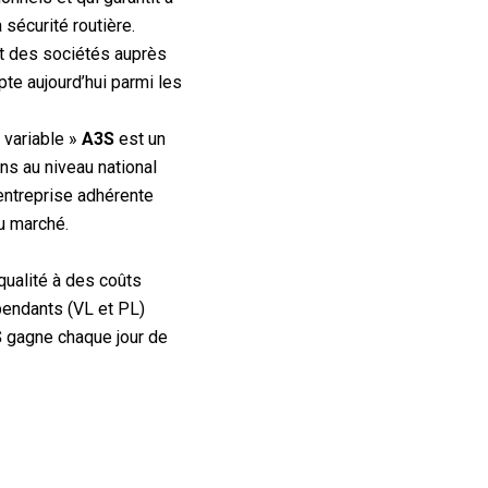
sécurité routière.
t des sociétés auprès
te aujourd’hui parmi les
l variable »
A3S
est un
s au niveau national
entreprise adhérente
u marché.
qualité à des coûts
épendants (VL et PL)
S
gagne chaque jour de