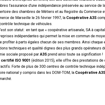
es l’assurance d’une indépendance préservée au service de la 
pertoire des chambres de Métiers et au Registre du Commerce e
erce de Marseille le 26 février 1997, la
Coopérative A3S
comp
contrôle technique de véhicules.
’est son statut : en tant que « coopérative artisanale, SA à capita
reprises indépendantes qui permet la mise en commun de moyen
ire profiter à parts égales chacun de ses membres. Ainsi chaque 
tions techniques et qualité dignes des plus grands opérateurs d
mie sociale proposé par
A3S
prend ainsi toute sa signification !
certifié ISO 9001
(édition 2015), elle offre des prestations de 
tractifs. Forte de plus de 300 centres de contrôle technique ind
ritoire national y compris dans les DOM-TOM, la
Coopérative A3
marché.